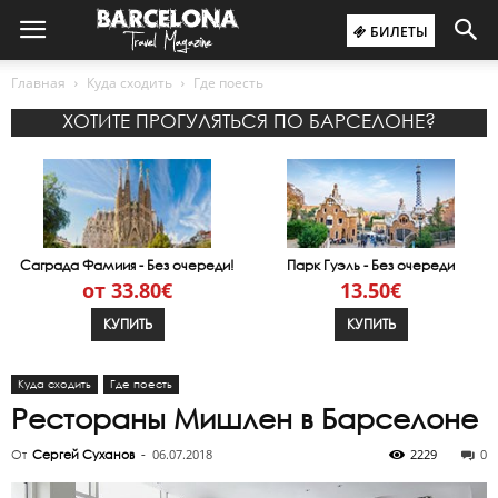
БИЛЕТЫ
Главная
Куда сходить
Где поесть
ХОТИТЕ ПРОГУЛЯТЬСЯ ПО БАРСЕЛОНЕ?
Саграда Фамиия - Без очереди!
Парк Гуэль - Без очереди
от 33.80€
13.50€
КУПИТЬ
КУПИТЬ
Куда сходить
Где поесть
Рестораны Мишлен в Барселоне
06.07.2018
2229
0
От
Сергей Суханов
-