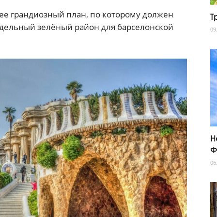
лее грандиозный план, по которому должен
Т
отдельный зелёный район для барселонской
09
Н
Ф
06