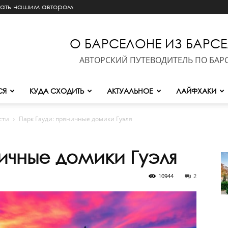
тать нашим автором
О БАРСЕЛОНЕ ИЗ БАРС
АВТОРСКИЙ ПУТЕВОДИТЕЛЬ ПО БАР
СЯ
КУДА СХОДИТЬ
АКТУАЛЬНОЕ
ЛАЙФХАКИ
сти
Парк Гауди: пряничные домики Гуэля
ичные домики Гуэля
10944
2