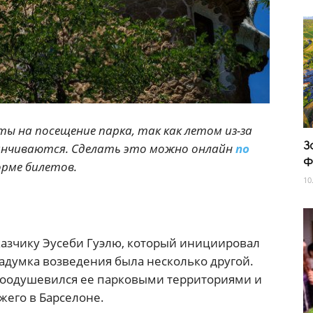
ы на посещение парка, так как летом из-за
З
анчиваются. Сделать это можно онлайн
по
Ф
рме билетов.
10
казчику Эусеби Гуэлю, который инициировал
адумка возведения была несколько другой.
воодушевился ее парковыми территориями и
жего в Барселоне.