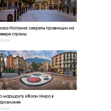
иоха Испания: секреты провинции на
евере страны
.06.2026
о маршруту «Жоан Миро в
арселоне»
.06.2026