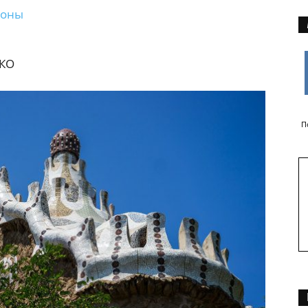
лоны
СКО
П