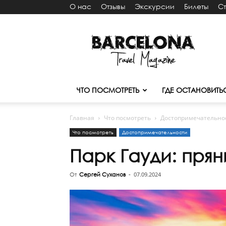
О нас
Отзывы
Экскурсии
Билеты
С
Путеводитель
Барселона
ТМ
ЧТО ПОСМОТРЕТЬ
ГДЕ ОСТАНОВИТЬ
Главная
Что посмотреть
Достопримечательно
Что посмотреть
Достопримечательности
Парк Гауди: прян
07.09.2024
От
Сергей Суханов
-