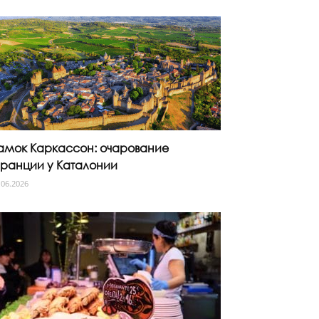
амок Каркассон: очарование
ранции у Каталонии
.06.2026