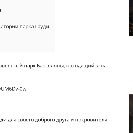
и
итории парка Гауди
 известный парк Барселоны, находящийся на
k9UM6Dv-0w
уди для своего доброго друга и покровителя