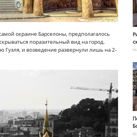
 самой окраине Барселоны, предполагалось
Р
аскрываться поразительный вид на город.
с
 Гуэля, и возведение развернули лишь на 2-
04
П
Б
02