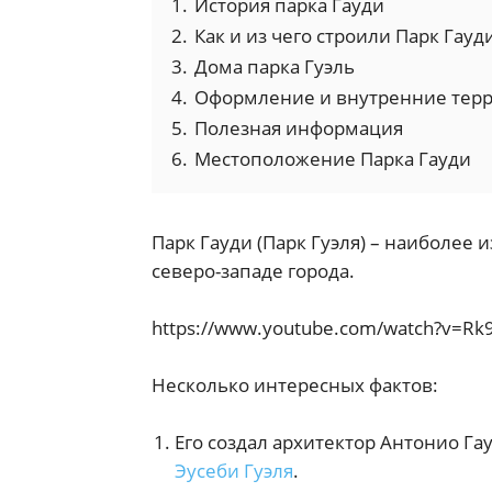
1.
История парка Гауди
2.
Как и из чего строили Парк Гауд
3.
Дома парка Гуэль
4.
Оформление и внутренние терр
5.
Полезная информация
6.
Местоположение Парка Гауди
Парк Гауди (Парк Гуэля) – наиболее
северо-западе города.
https://www.youtube.com/watch?v=R
Несколько интересных фактов:
Его создал архитектор Антонио Га
Эусеби Гуэля
.