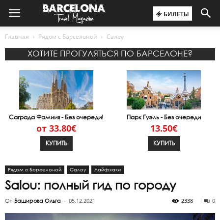
БИЛЕТЫ
Главная
Рядом с Барселоной
Салоу
ХОТИТЕ ПРОГУЛЯТЬСЯ ПО БАРСЕЛОНЕ?
Саграда Фамиия - Без очереди!
Парк Гуэль - Без очереди
от 33.80€
13.50€
КУПИТЬ
КУПИТЬ
Рядом с Барселоной
Салоу
Лайфхаки
Salou: полный гид по городу
05.12.2021
2338
0
От
Баширова Ольга
-