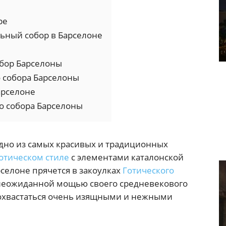
ре
льный собор в Барселоне
обор Барселоны
о собора Барселоны
арселоне
 собора Барселоны
дно из самых красивых и традиционных
отическом стиле
с элементами каталонской
селоне прячется в закоулках
Готического
я неожиданной мощью своего средневекового
похвастаться очень изящными и нежными