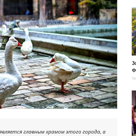
З
Ф
10
является главным храмом этого города, а