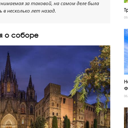
инимаемая за таковой, на самом деле была
Т
 в несколько лет назад.
09
я о соборе
Н
Ф
06