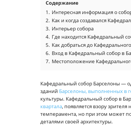
Содержание
1.
Интересная информация о собо
2.
Как и когда создавался Кафедра
3.
Интерьер собора
4.
Где находится Кафедральный с
5.
Как добраться до Кафедральног
6.
Вход в Кафедральный собор в Б
7.
Местоположение Кафедрального
Кафедральный собор Барселоны — о
зданий
Барселоны, выполненных в г
культуры. Кафедральный собор в Бар
квартала
, появляется взору зрител
темперамента, но при этом может 
деталями своей архитектуры.