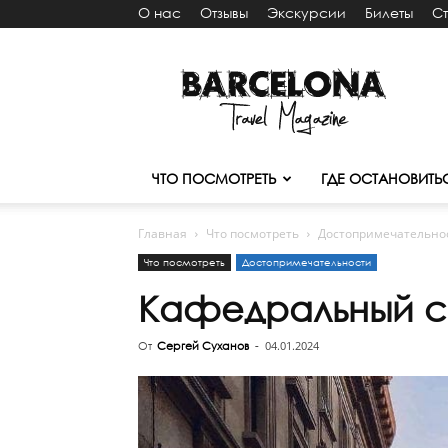
О нас
Отзывы
Экскурсии
Билеты
С
Путеводитель
Барселона
ТМ
ЧТО ПОСМОТРЕТЬ
ГДЕ ОСТАНОВИТЬ
Главная
Что посмотреть
Достопримечательно
Что посмотреть
Достопримечательности
Кафедральный с
04.01.2024
От
Сергей Суханов
-