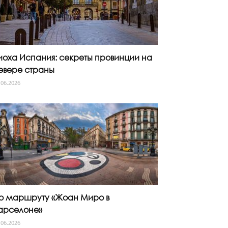
иоха Испания: секреты провинции на
евере страны
.06.2026
о маршруту «Жоан Миро в
арселоне»
.06.2026