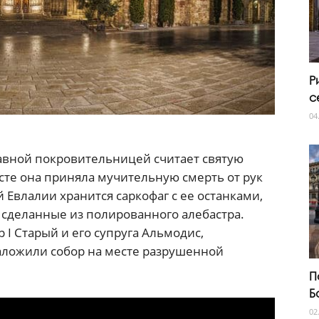
Р
с
04
авной покровительницей считает святую
сте она приняла мучительную смерть от рук
 Евлалии хранится саркофаг с ее останками,
сделанные из полированного алебастра.
 I Старый и его супруга Альмодис,
 заложили собор на месте разрушенной
П
Б
02