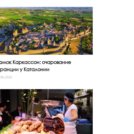
амок Каркассон: очарование
ранции у Каталонии
.06.2026