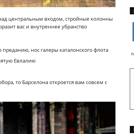
 над центральным входом, стройные колонны
разит вас и внутреннее убранство
о преданию, нос галеры каталонского флота
П
вятую Евлалию
бора, то Барселона откроется вам совсем с