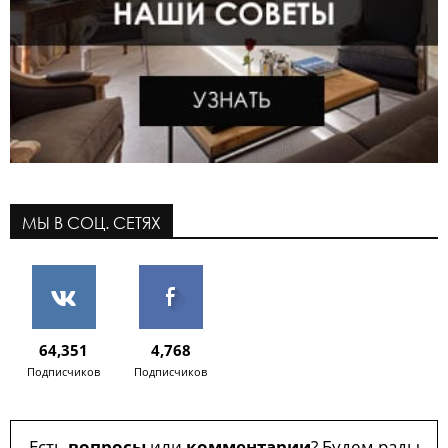
МЫ В СОЦ. СЕТЯХ
64,351
4,768
Подписчиков
Подписчиков
Есть
вопросы
или
комментарии
? Будем рады