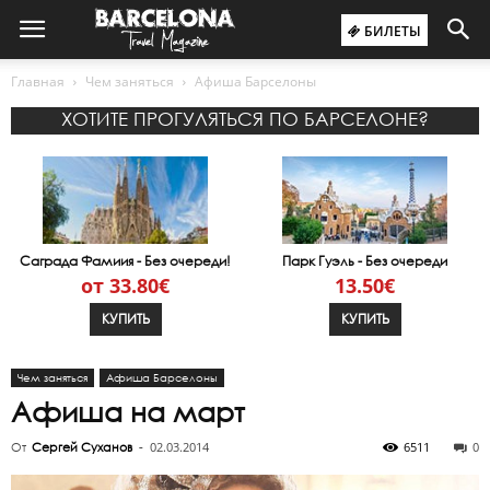
БИЛЕТЫ
Главная
Чем заняться
Афиша Барселоны
ХОТИТЕ ПРОГУЛЯТЬСЯ ПО БАРСЕЛОНЕ?
Саграда Фамиия - Без очереди!
Парк Гуэль - Без очереди
от 33.80€
13.50€
КУПИТЬ
КУПИТЬ
Чем заняться
Афиша Барселоны
Афиша на март
02.03.2014
6511
0
От
Сергей Суханов
-