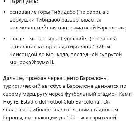
Парк Гуэль;
основание горы Тибидабо (Tibidabo), а с
верхушки Тибидабо развертывается
великолепнейшая панорама всей Барселоны;
после – монастырь Педральбес (Pedralbes),
основание которого датировано 1326-м
Элисендой де Монкада, последней супругой
монарха Жауме II.
Дальше, проехав через центр Барселоны,
туристический автобус в Барселоне движется по
своему маршруту через футбольный стадион Камп
Ноу (El Estadio del Fútbol Club Barcelona). Он
является наиболее значительным стадионом
Европы, вмещающим до 100 тысяч зрителей.