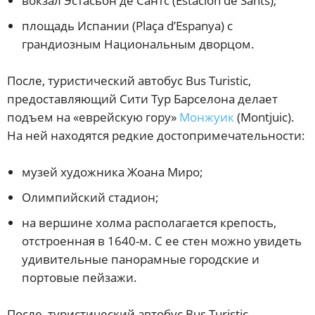
вокзал Эстасьон де Сантс (Estacion de Sants);
площадь Испании (Plaça d’Espanya) с
грандиозным Национальным дворцом.
После, туристический автобус Bus Turistic,
предоставляющий Сити Тур Барселона делает
подъем на «еврейскую гору»
Монжуик
(Montjuic).
На ней находятся редкие достопримечательности:
музей художника Жоана Миро;
Олимпийский стадион;
на вершине холма располагается крепость,
отстроенная в 1640-м. С ее стен можно увидеть
удивительные панорамные городские и
портовые пейзажи.
После, туристический автобус Bus Turistic