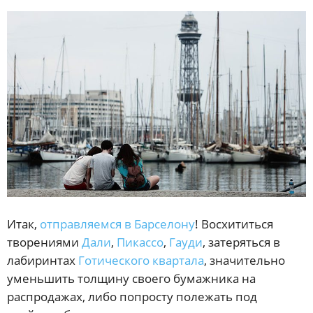
Итак,
отправляемся в Барселону
! Восхититься
творениями
Дали
,
Пикассо
,
Гауди
, затеряться в
лабиринтах
Готического квартала
, значительно
уменьшить толщину своего бумажника на
распродажах, либо попросту полежать под